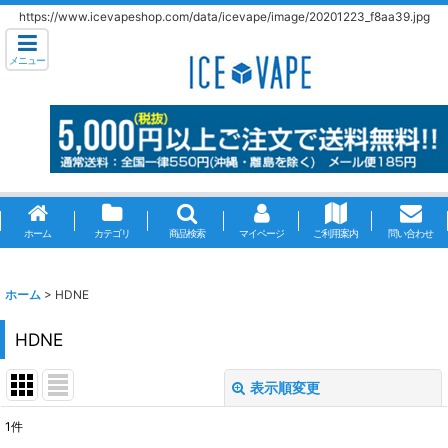
https://www.icevapeshop.com/data/icevape/image/20201223_f8aa39.jpg
メニュー
ホーム
カテゴリ
商品検索
マイページ
ご利用案内
問い合わせ
ホーム
>
HDNE
HDNE
表示順変更
閉じる
1
件
表示数
: