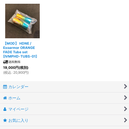
並び順
:
絞り込む
【MOD】 HDNE /
Exoarmor ORANGE
FADE Tube set
[
IVMPHD-TUBS-01
]
19,000
円
(税別)
(
税込
:
20,900
円
)
カレンダー
ホーム
マイページ
お気に入り