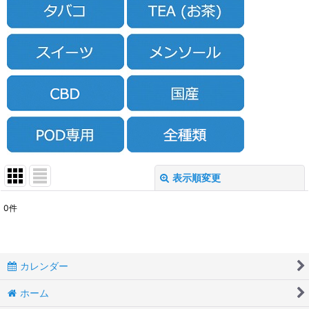
表示順変更
閉じる
0
件
表示数
:
並び順
:
カレンダー
絞り込む
ホーム