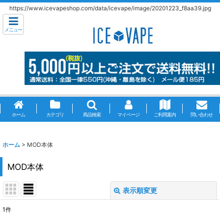
https://www.icevapeshop.com/data/icevape/image/20201223_f8aa39.jpg
メニュー
ホーム
カテゴリ
商品検索
マイページ
ご利用案内
問い合わせ
ホーム
>
MOD本体
MOD本体
表示順変更
閉じる
1
件
表示数
: