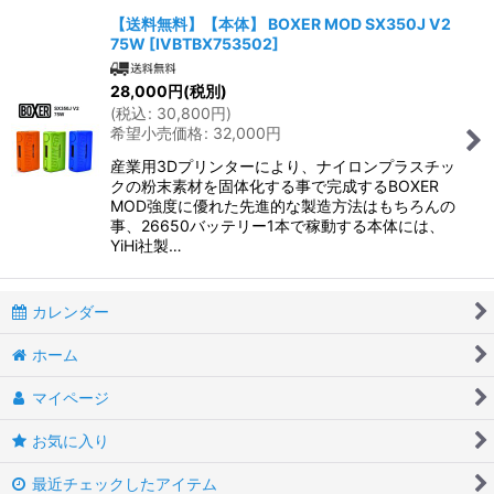
【送料無料】【本体】 BOXER MOD SX350J V2
75W
[
IVBTBX753502
]
並び順
:
28,000
円
(税別)
(
税込
:
30,800
円
)
絞り込む
希望小売価格
:
32,000
円
産業用3Dプリンターにより、ナイロンプラスチッ
クの粉末素材を固体化する事で完成するBOXER
MOD強度に優れた先進的な製造方法はもちろんの
事、26650バッテリー1本で稼動する本体には、
YiHi社製…
カレンダー
ホーム
マイページ
お気に入り
最近チェックしたアイテム