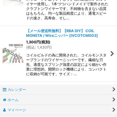
イヤー使用し、1本づつハンドメイドで製作された
クラプトンワイヤーです。不純物を含まない品質
はもちろん、均一な製品精度により、通電スピー
ドの速さ、高寿命、そし…
【メール便送料無料】【RBA DIY】 COIL
MONSTA / Wireニッパー
[
IVCOTCM003
]
1,300
円
(税別)
(
税込
:
1,430
円
)
コイルビルドの為に開発された、コイルモンスタ
ーブランドのワイヤーニッパーです。繊細な刃
先、適度なスプリング強度の設定により細かい作
業に理想的。開閉ロック機構により、コンパクト
に収納が可能です。サイズ：…
カレンダー
ホーム
マイページ