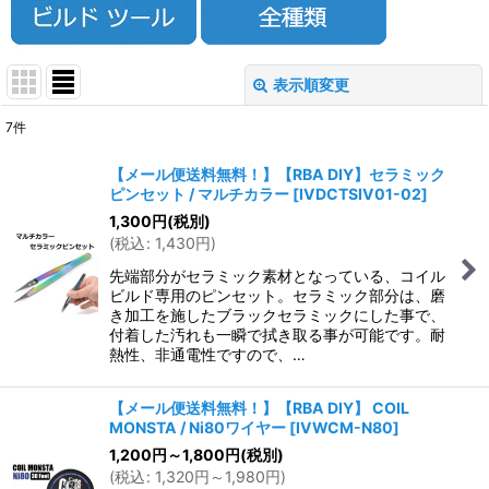
表示順変更
閉じる
7
件
表示数
:
【メール便送料無料！】【RBA DIY】セラミック
ピンセット / マルチカラー
[
IVDCTSIV01-02
]
並び順
:
1,300
円
(税別)
(
税込
:
1,430
円
)
絞り込む
先端部分がセラミック素材となっている、コイル
ビルド専用のピンセット。セラミック部分は、磨
き加工を施したブラックセラミックにした事で、
付着した汚れも一瞬で拭き取る事が可能です。耐
熱性、非通電性ですので、…
【メール便送料無料！】【RBA DIY】 COIL
MONSTA / Ni80ワイヤー
[
IVWCM-N80
]
1,200
円
～1,800
円
(税別)
(
税込
:
1,320
円
～1,980
円
)