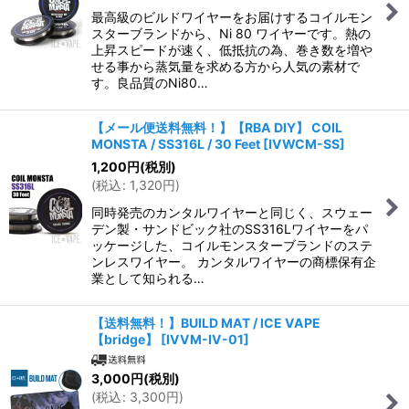
最高級のビルドワイヤーをお届けするコイルモン
スターブランドから、Ni 80 ワイヤーです。熱の
上昇スピードが速く、低抵抗の為、巻き数を増や
せる事から蒸気量を求める方から人気の素材で
す。良品質のNi80…
【メール便送料無料！】【RBA DIY】 COIL
MONSTA / SS316L / 30 Feet
[
IVWCM-SS
]
1,200
円
(税別)
(
税込
:
1,320
円
)
同時発売のカンタルワイヤーと同じく、スウェー
デン製・サンドビック社のSS316Lワイヤーをパ
ッケージした、コイルモンスターブランドのステ
ンレスワイヤー。 カンタルワイヤーの商標保有企
業として知られる…
【送料無料！】BUILD MAT / ICE VAPE
【bridge】
[
IVVM-IV-01
]
3,000
円
(税別)
(
税込
:
3,300
円
)