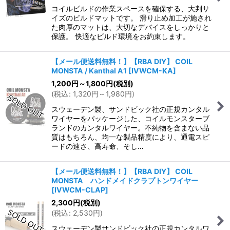
コイルビルドの作業スペースを確保する、大判サ
イズのビルドマットです。 滑り止め加工が施され
た肉厚のマットは、大切なデバイスをしっかりと
保護。 快適なビルド環境をお約束します。
【メール便送料無料！】【RBA DIY】 COIL
MONSTA / Kanthal A1
[
IVWCM-KA
]
1,200
円
～1,800
円
(税別)
(
税込
:
1,320
円
～1,980
円
)
スウェーデン製、サンドビック社の正規カンタル
ワイヤーをパッケージした、コイルモンスターブ
ランドのカンタルワイヤー。不純物を含まない品
質はもちろん、均一な製品精度により、通電スピ
ードの速さ、高寿命、そし…
【メール便送料無料！】【RBA DIY】 COIL
MONSTA ハンドメイドクラプトンワイヤー
[
IVWCM-CLAP
]
2,300
円
(税別)
(
税込
:
2,530
円
)
スウェーデン製サンドビック社の正規カンタルワ