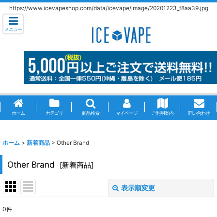
https://www.icevapeshop.com/data/icevape/image/20201223_f8aa39.jpg
メニュー
ホーム
カテゴリ
商品検索
マイページ
ご利用案内
問い合わせ
ホーム
>
新着商品
>
Other Brand
Other Brand
[
新着商品
]
表示順変更
閉じる
0
件
表示数
: