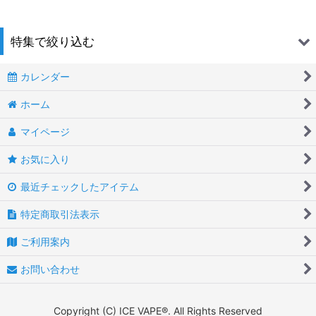
並び順
:
特集で絞り込む
絞り込む
カレンダー
BOX
ホーム
ペン型
マイページ
POD
お気に入り
CBD対応
最近チェックしたアイテム
プルーム 対応
特定商取引法表示
タバコ
ご利用案内
フルーツ
お問い合わせ
お茶
Copyright (C) ICE VAPE®. All Rights Reserved