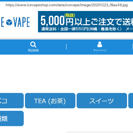
https://www.icevapeshop.com/data/icevape/image/20201223_f8aa39.jpg
商品検索
マイページ