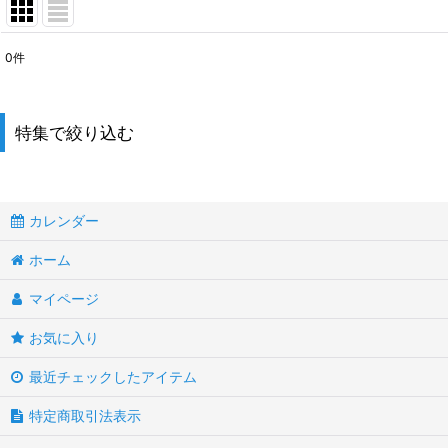
0
件
表示数
:
並び順
:
特集で絞り込む
BOX
カレンダー
ペン型
ホーム
POD
マイページ
CBD対応
お気に入り
プルーム 対応
最近チェックしたアイテム
タバコ
特定商取引法表示
フルーツ