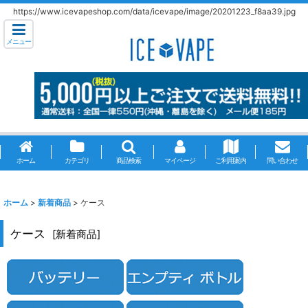
https://www.icevapeshop.com/data/icevape/image/20201223_f8aa39.jpg
メニュー
ホーム
カテゴリ
商品検索
マイページ
ご利用案内
問い合わせ
ホーム
>
新着商品
>
ケース
ケース
[
新着商品
]