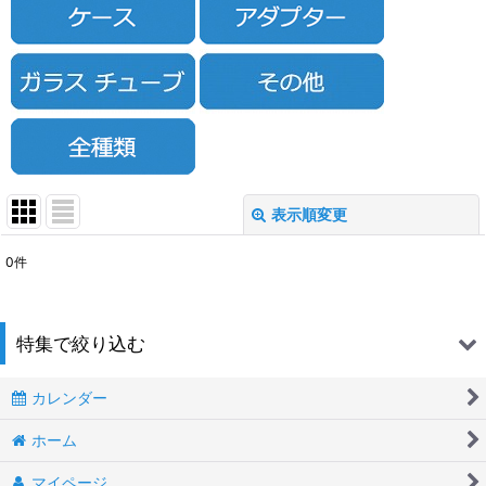
表示順変更
閉じる
0
件
表示数
:
並び順
:
特集で絞り込む
絞り込む
カレンダー
BOX
ホーム
ペン型
マイページ