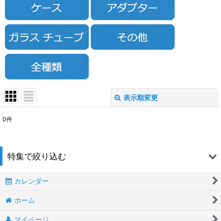
表示順変更
閉じる
0
件
表示数
:
並び順
:
特集で絞り込む
絞り込む
カレンダー
BOX
ホーム
ペン型
マイページ