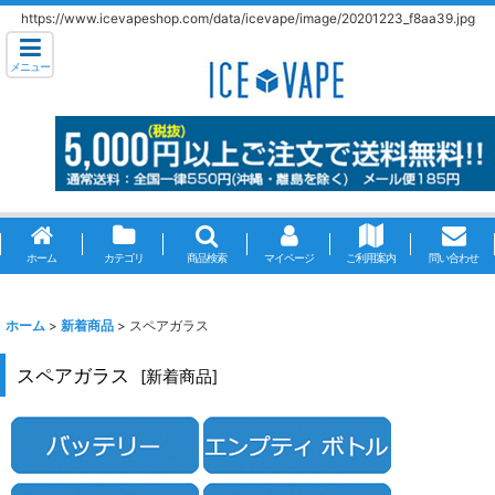
https://www.icevapeshop.com/data/icevape/image/20201223_f8aa39.jpg
メニュー
ホーム
カテゴリ
商品検索
マイページ
ご利用案内
問い合わせ
ホーム
>
新着商品
>
スペアガラス
スペアガラス
[
新着商品
]